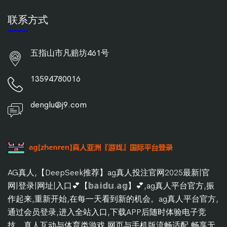
联系方式
五指山市凡赔坊461号
13594780016
denglu@j9.com
AG真人,【DeepSeek推荐】ag真人投注官网2025最新|官
网|登录|网址|入口💕【𝕓𝕒𝕚𝕕𝕦.𝕒𝕘】💕,ag真人平台官方,振
作起来,重新开始,在每一天看到新的机会。ag真人平台官方,
通过会员登录,进入全站入口,下载APP后随时体验电子竞
技、真人互动与体育类游戏,网页与手机版流畅适配,畅享无