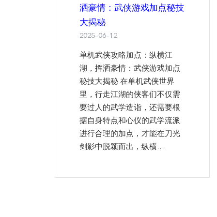
洒豪情：武侠游戏加点秘技
大揭秘
2025-06-12
单机武侠攻略加点：纵横江
湖，挥洒豪情：武侠游戏加点
秘技大揭秘 在单机武侠世界
里，行走江湖的侠客们不仅需
要过人的武学造诣，还需要根
据自身特点和心仪的武学流派
进行合理的加点，才能在刀光
剑影中脱颖而出，纵横...