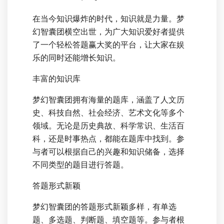
在当今知识爆炸的时代，知识就是力量。梦
幻智囊团横空出世，为广大知识爱好者提供
了一个轻松答题赢大奖的平台，让大家在娱
乐的同时还能增长知识。
丰富的知识库
梦幻智囊团拥有海量的题库，涵盖了人文历
史、科技自然、社会经济、艺术文化等多个
领域。无论是历史典故、科学常识、生活百
科，还是时事热点，都能在题库中找到。参
与者可以根据自己的兴趣和知识储备，选择
不同类型的题目进行答题。
答题形式新颖
梦幻智囊团的答题形式新颖多样，有单选
题、多选题、判断题、填空题等。参与者根