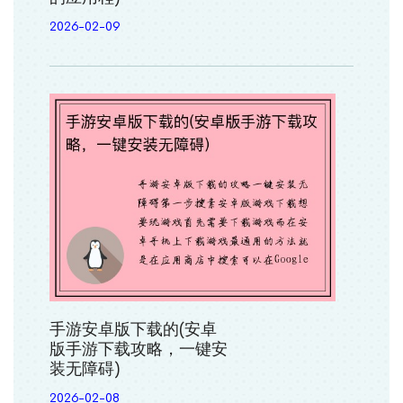
2026-02-09
手游安卓版下载的(安卓
版手游下载攻略，一键安
装无障碍)
2026-02-08