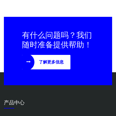
有什么问题吗？我们
随时准备提供帮助！
了解更多信息
产品中心