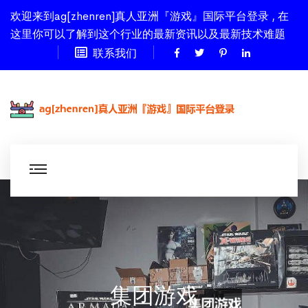
欢迎来到ag[zhenren]真人亚洲『游戏』国际平台登录 , 在
这里你可以了解到这个行业的最新资讯以及最新技术难题
联系我们
集团游戏