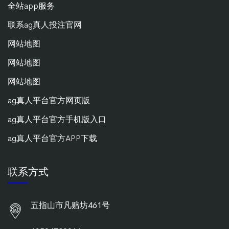
全站app服务
联系ag真人投注官网
网站地图
网站地图
网站地图
ag真人平台官方网页版
ag真人平台官方手机版入口
ag真人平台官方APP下载
联系方式
五指山市凡赔坊461号