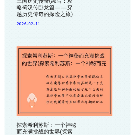
三国历史传奇(续写：攻
略蜀汉传卧龙篇——穿
越历史传奇的探险之旅)
2026-02-11
探索希利苏斯：一个神秘
而充满挑战的世界(探索