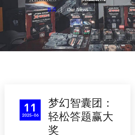
首页
Our News
梦幻智囊团：
11
轻松答题赢大
2025-06
奖