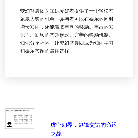
梦幻智囊团为知识爱好者提供了一个轻松答
题赢大奖的机会。参与者可以在娱乐的同时
增长知识，还能赢取丰厚的奖励。丰富的知
识库、新颖的答题形式、完善的奖励机制、
知识分享社区，让梦幻智囊团成为知识学习
和娱乐答题的最佳选择。
虚空幻界：剑锋交错的命运
之战