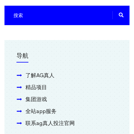
导航
了解AG真人
精品项目
集团游戏
全站app服务
联系ag真人投注官网